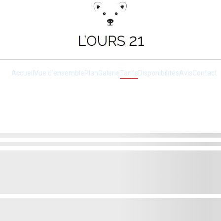
La tanière de vos futurs souvenirs
Accueil
Vue d'ensemble
Plan
Galerie
Tarifs
Disponibilités
Avis
Contact