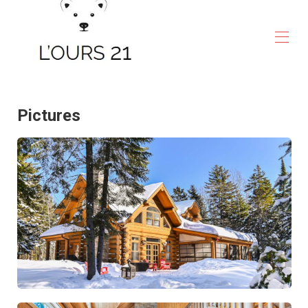
La tanière de vos futurs souvenirs
Home
Overview
Pictures
Plan
Gallery
Rates
Availability
Notice
Contact